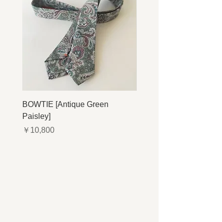
BOWTIE [Antique Green
BOWTIE [Antique Navy P
Paisley]
価格
￥10,800
価格
￥10,800