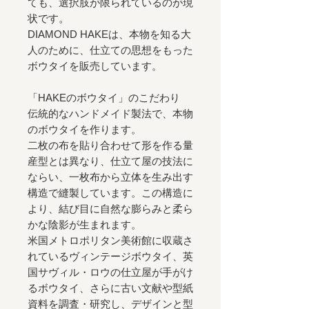
ても、選択肢が限られているのが現
状です。
DIAMOND HAKEは、本物を知る大
人のために、仕立ての思想をもった
ボウタイを販売しています。
「HAKEのボウタイ」のこだわり
伝統的なハンドメイド製法で、本物
のボウタイを作ります。
二枚の布を貼り合わせて形を作る量
産型とは異なり、仕立て屋の技法に
ならい、一枚布から立体を生み出す
構造で縫製しています。この構造に
より、結び目に自然な膨らみと柔ら
かな陰影が生まれます。
米国メトロポリタン美術館に収蔵さ
れているヴィンテージボウタイ、英
国サヴィル・ロウの仕立屋が手がけ
るボウタイ、さらに古い文献や型紙
資料を調査・研究し、デザインと型