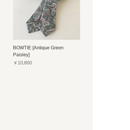
BOWTIE [Antique Green
BOWTIE [Antique Navy P
Paisley]
価格
￥10,800
価格
￥10,800