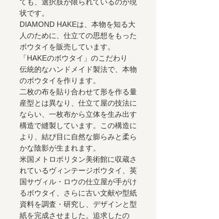
ても、選択肢が限られているのが現
状です。
DIAMOND HAKEは、本物を知る大
人のために、仕立ての思想をもった
ボウタイを販売しています。
「HAKEのボウタイ」のこだわり
伝統的なハンドメイド製法で、本物
のボウタイを作ります。
二枚の布を貼り合わせて形を作る量
産型とは異なり、仕立て屋の技法に
ならい、一枚布から立体を生み出す
構造で縫製しています。この構造に
より、結び目に自然な膨らみと柔ら
かな陰影が生まれます。
米国メトロポリタン美術館に収蔵さ
れているヴィンテージボウタイ、英
国サヴィル・ロウの仕立屋が手がけ
るボウタイ、さらに古い文献や型紙
資料を調査・研究し、デザインと型
紙を完成させました。追求したの