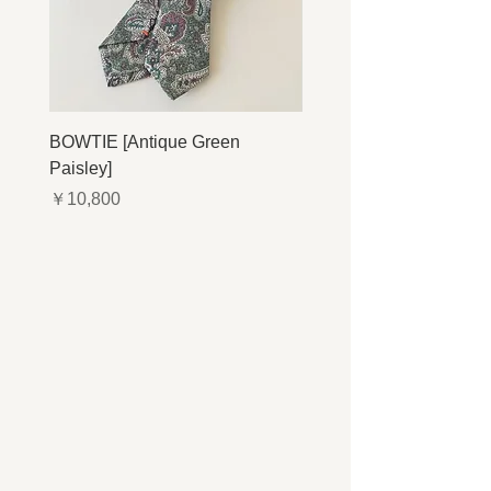
BOWTIE [Antique Green
BOWTIE [Antique Navy P
Paisley]
価格
￥10,800
価格
￥10,800