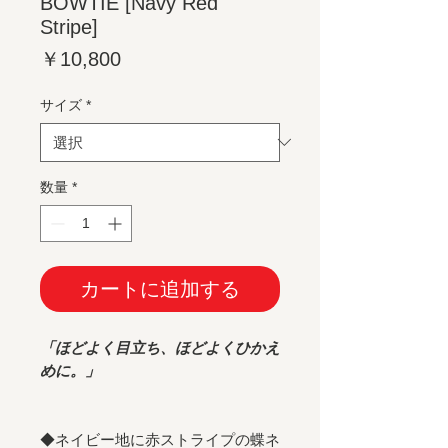
BOWTIE [Navy Red
Stripe]
価
￥10,800
格
サイズ
*
数量
*
カートに追加する
「ほどよく目立ち、ほどよくひかえ
めに。」
◆ネイビー地に赤ストライプの蝶ネ