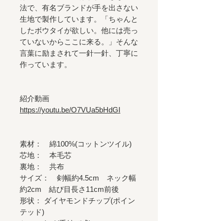
法で、有名ブランドが手を出さない
生地で製作しています。「ちゃんと
したボウタイが欲しい。他には売っ
ていないからここに来る。」そんな
言葉に励まされて一針一針、丁寧に
作っています。
紹介動画
https://youtu.be/O7VUa5bHdGI
素材： 綿100%(コットンツイル)
芯地： 本毛芯
裏地： 共布
サイズ： 剣幅約4.5cm ネック幅
約2cm 結び目長さ11cm前後
形状： ダイヤモンドチップ(ポイン
テッド)