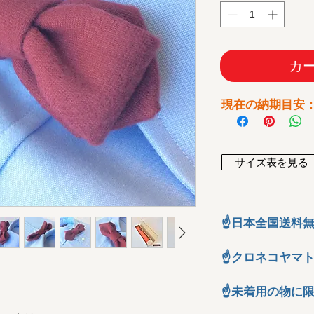
カ
​現在の納期目安
サイズ表を見る
☝日本全国送料
☝クロネコヤマ
」
☝未着用の物に限