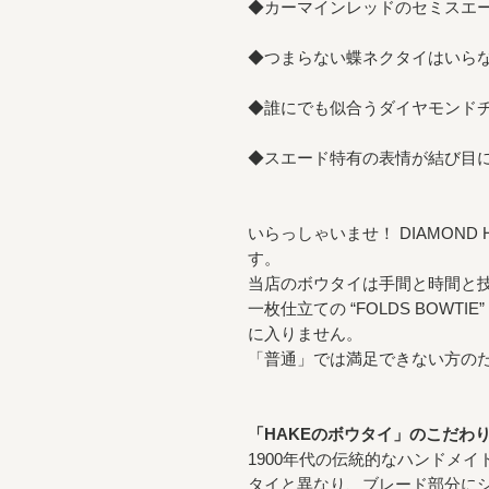
◆カーマインレッドのセミスエ
◆つまらない蝶ネクタイはいら
◆誰にでも似合うダイヤモンド
◆スエード特有の表情が結び目
いらっしゃいませ！ DIAMON
す。
当店のボウタイは手間と時間と
一枚仕立ての “FOLDS BOWT
に入りません。
「普通」では満足できない方の
「HAKEのボウタイ」のこだわ
1900年代の伝統的なハンドメ
タイと異なり、ブレード部分に