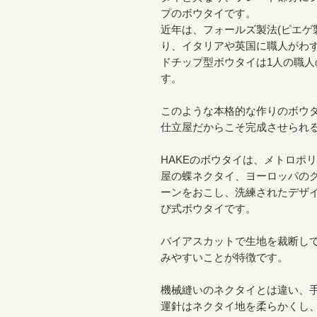
プのボウタイです。
近年は、フォールズ製法(ピエゲ
り、イタリアや英国に職人がわず
ドチップ型ボウタイは1人の職
す。
このような本格的な作りのボウ
仕立屋だからこそ完成させられ
HAKEのボウタイは、メトロポ
屋の蝶ネクタイ、ヨーロッパの
ーンをおこし、洗練されたデザ
び式ボウタイです。
バイアスカットで生地を裁断し
みやすいことが特徴です。
機械縫いのネクタイとは違い、
運針はネクタイ地を柔らかくし