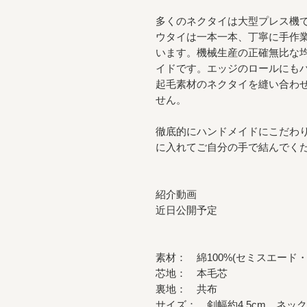
多くのネクタイは大型プレス機で
ウタイは一本一本、丁寧に手作
います。機械生産の正確無比な
イドです。エッジのロールにも
起毛素材のネクタイを縫い合わ
せん。
徹底的にハンドメイドにこだわ
に入れてご自分の手で結んでく
紹介動画
近日公開予定
素材： 綿100%(セミスエード
芯地： 本毛芯
裏地： 共布
サイズ： 剣幅約4.5cm ネック