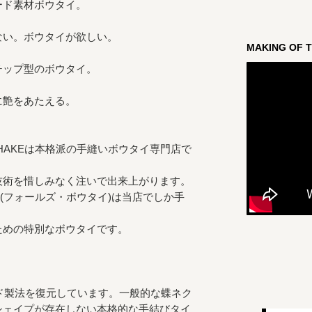
ード素材ボウタイ。
ない。ボウタイが欲しい。
MAKING OF T
チップ型のボウタイ。
に艶をあたえる。
D HAKEは本格派の手縫いボウタイ専門店で
技術を惜しみなく注いで出来上がります。
IE” (フォールズ・ボウタイ)は当店でしか手
ための特別なボウタイです。
り
イド製法を復元しています。一般的な蝶ネク
シェイプが存在しない本格的な手結びタイ